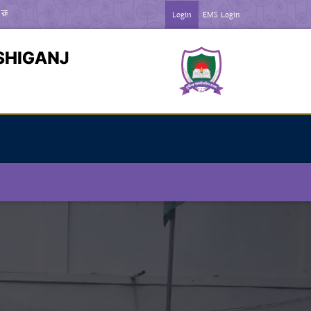
িন ***
*** জুলাই গণঅভ্যতা দিবস-২০২৬ উপলক্ষে বিজ্ঞপ্তি ***
Login
EMS Login