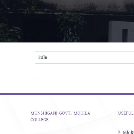
Title
MUNSHIGANJ GOVT. MOHILA
USEFUL
COLLEGE
Minis