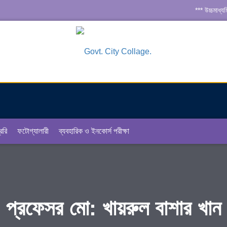
*** উচ্চমাধ্য
*** জুলাই গণ
*** সরকারি কল
*** একাডেমিক 
েরি
ফটোগ্যালারী
ব্যবহারিক ও ইনকোর্স পরীক্ষা
প্রফেসর মো: খায়রুল বাশার খান