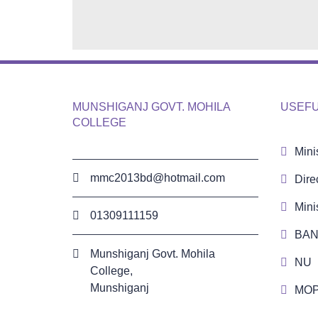
MUNSHIGANJ GOVT. MOHILA
USEFU
COLLEGE
Mini
mmc2013bd@hotmail.com
Dire
Mini
01309111159
BAN
Munshiganj Govt. Mohila
NU
College,
Munshiganj
MO