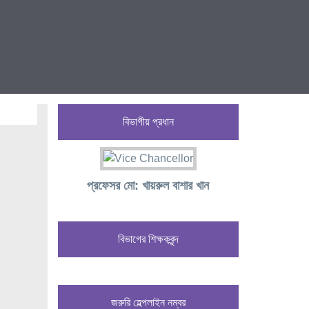
বিভাগীয় প্রধান
প্রফেসর মো: খায়রুল বাশার খান
বিভাগের শিক্ষকবৃন্দ
জরুরি হেল্পলাইন নম্বর