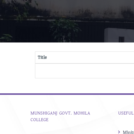
Title
MUNSHIGANJ GOVT. MOHILA
USEFUL
COLLEGE
Minis