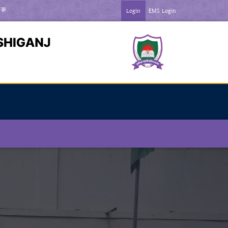
িন ***
*** জুলাই গণঅভ্যতা দিবস-২০২৬ উপলক্ষে বিজ্ঞপ্তি ***
Login
EMS Login