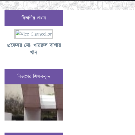
বিভাগীয় প্রধান
প্রফেসর মো: খায়রুল বাশার
খান
বিভাগের শিক্ষকবৃন্দ