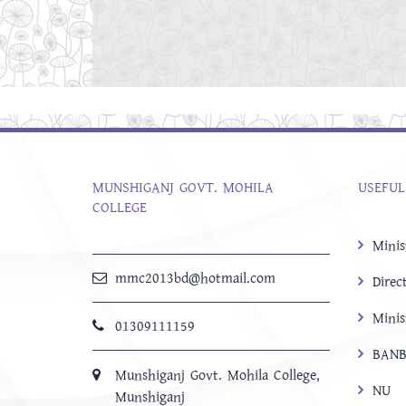
MUNSHIGANJ GOVT. MOHILA
USEFUL
COLLEGE
Minis
mmc2013bd@hotmail.com
Direc
Minis
01309111159
BANB
Munshiganj Govt. Mohila College,
NU
Munshiganj