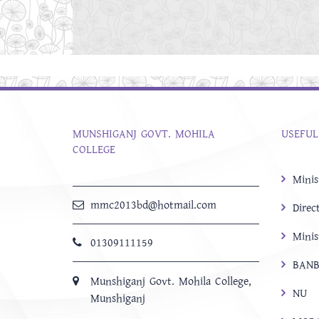
MUNSHIGANJ GOVT. MOHILA
USEFUL
COLLEGE
Minis
mmc2013bd@hotmail.com
Direc
Minis
01309111159
BANB
Munshiganj Govt. Mohila College,
NU
Munshiganj