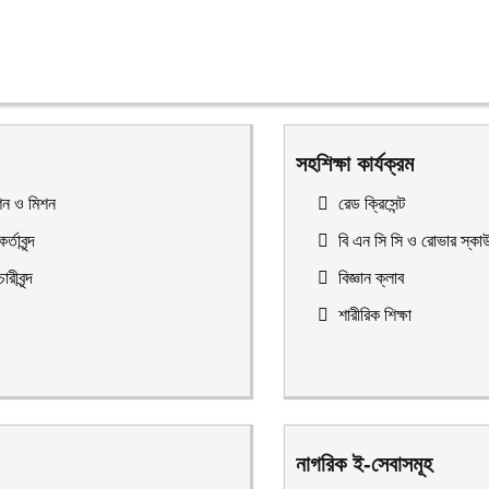
সহশিক্ষা কার্যক্রম
ন ও মিশন
রেড ক্রিসেন্ট
র্তাবৃন্দ
বি এন সি সি ও রোভার স্কা
ারীবৃন্দ
বিজ্ঞান ক্লাব
শারীরিক শিক্ষা
নাগরিক ই-সেবাসমূহ