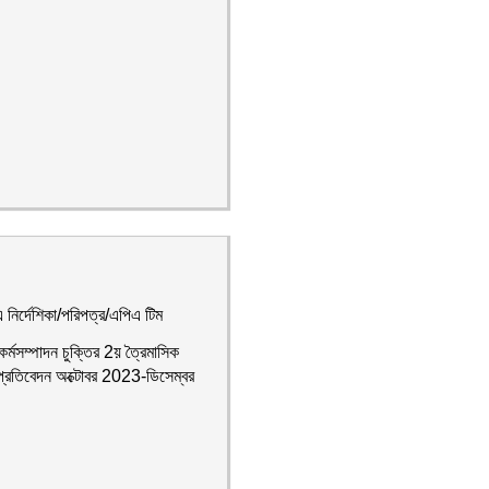
নির্দেশিকা/পরিপত্র/এপিএ টিম
 কর্মসম্পাদন চুক্তির 2য় ত্রৈমাসিক
্রতিবেদন অক্টোবর 2023-ডিসেম্বর