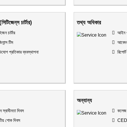
সিটিজেন্‌স চার্টার)
তথ্য অধিকার
জেন চার্টার
আইন ও
লান্স টিম
আবেদন
যোগ প্রতিকার ব্যবস্থাপনা
রিপোর্ট 
অন্যান্য
ন স্বাধীনতা দিবস
কলেজ ব
ীয় শোক দিবস
CED