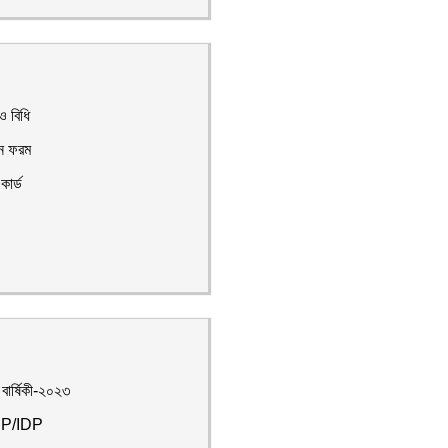
 বিধি
 ফরম
কার্ড
ার্ষিকী-২০২৩
P/IDP