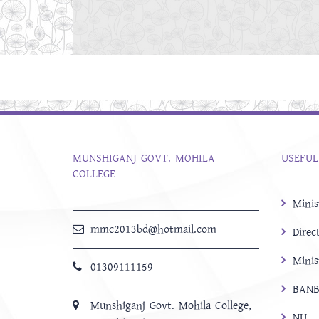
MUNSHIGANJ GOVT. MOHILA
USEFUL
COLLEGE
Minis
mmc2013bd@hotmail.com
Direc
Minis
01309111159
BANB
Munshiganj Govt. Mohila College,
NU