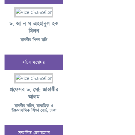
ড. আ ন ম এহছানুল হক
মিলন
মাননীয় শিক্ষা মন্ত্রি
সচিব মহোদয়
প্রফেসর ড. মো: জাহাঙ্গীর
আলম
মাননীয় সচিব, মাধ্যমিক ও
উচ্চমাধ্যমিক শিক্ষা বোর্ড, ঢাকা
সম্মানিত চেয়ারম্যান