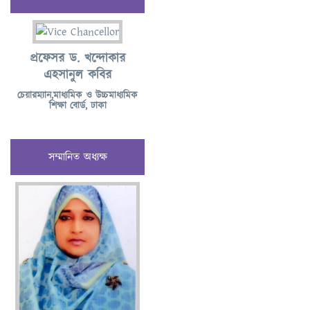
প্রফেসর ড. খন্দোকার
এহসানুল কবির
চেয়ারম্যান,মাধ্যমিক ও উচ্চমাধ্যমিক
শিক্ষা বোর্ড, ঢাকা
সম্মানিত অধ্যক্ষ