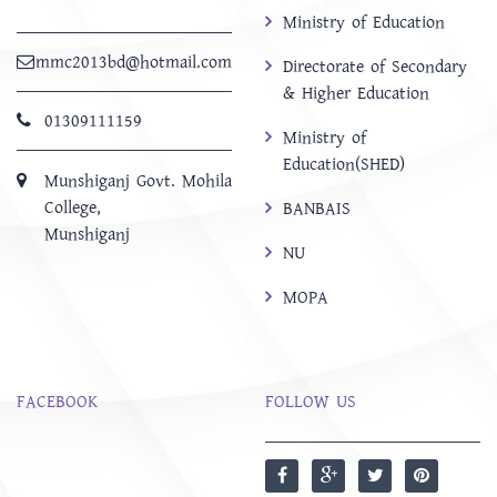
Ministry of Education
mmc2013bd@hotmail.com
Directorate of Secondary
& Higher Education
01309111159
Ministry of
Education(SHED)
Munshiganj Govt. Mohila
College,
BANBAIS
Munshiganj
NU
MOPA
FACEBOOK
FOLLOW US