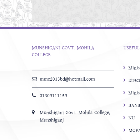
MUNSHIGANJ GOVT. MOHILA
USEFUL
COLLEGE
Minis
mmc2013bd@hotmail.com
Direc
Minis
01309111159
BANB
Munshiganj Govt. Mohila College,
NU
Munshiganj
MOP