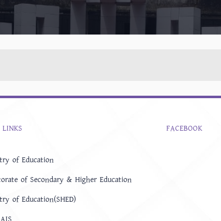
 LINKS
FACEBOOK
try of Education
torate of Secondary & Higher Education
try of Education(SHED)
AIS