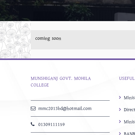
coming soon
MUNSHIGANJ GOVT. MOHILA
USEFUL
COLLEGE
Minis
mmc2013bd@hotmail.com
Direc
Minis
01309111159
BANB