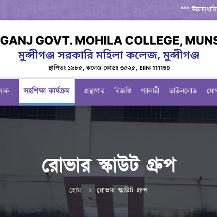
*** উচ্চমাধ্য
*** জুলাই গণঅ
*** সরকারি কলে
*** একাডেমিক ক
িষয়ক
সহশিক্ষা কার্যক্রম
গ্রন্থাগার
বিজ্ঞপ্তি
গ্যালারী
ডাউনলোড
যো
রোভার স্কাউট গ্রুপ
হোম
রোভার স্কাউট গ্রুপ