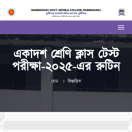
একাদশ শ্রেণি ক্লাস টেস্ট
পরীক্ষা-২০২৫-এর রুটিন
হোম
বিস্তারিত