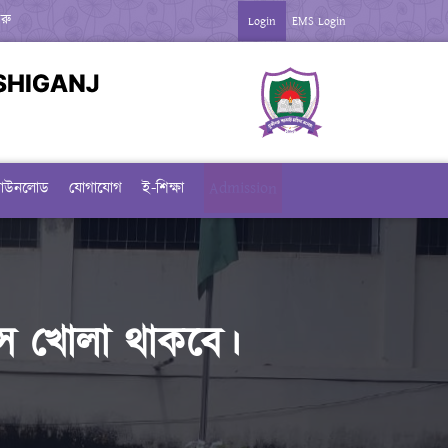
িন ***
*** জুলাই গণঅভ্যতা দিবস-২০২৬ উপলক্ষে বিজ্ঞপ্তি ***
Login
EMS Login
াউনলোড
যোগাযোগ
ই-শিক্ষা
Admission
অফিস খোলা থাকবে।