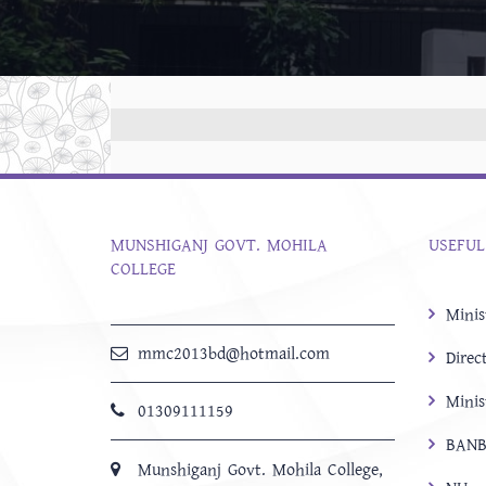
MUNSHIGANJ GOVT. MOHILA
USEFUL
COLLEGE
Minis
mmc2013bd@hotmail.com
Direc
Minis
01309111159
BANB
Munshiganj Govt. Mohila College,