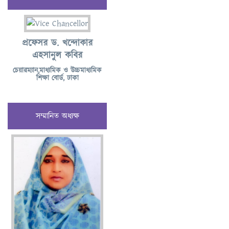
প্রফেসর ড. খন্দোকার
এহসানুল কবির
চেয়ারম্যান,মাধ্যমিক ও উচ্চমাধ্যমিক
শিক্ষা বোর্ড, ঢাকা
সম্মানিত অধ্যক্ষ