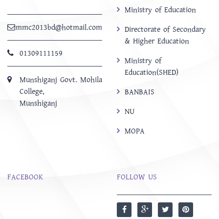
Ministry of Education
mmc2013bd@hotmail.com
Directorate of Secondary
& Higher Education
01309111159
Ministry of
Education(SHED)
Munshiganj Govt. Mohila
College,
BANBAIS
Munshiganj
NU
MOPA
FACEBOOK
FOLLOW US