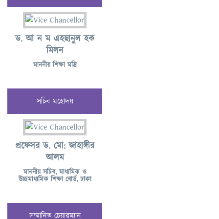
ড. আ ন ম এহছানুল হক
মিলন
মাননীয় শিক্ষা মন্ত্রি
সচিব মহোদয়
প্রফেসর ড. মো: জাহাঙ্গীর
আলম
মাননীয় সচিব, মাধ্যমিক ও
উচ্চমাধ্যমিক শিক্ষা বোর্ড, ঢাকা
সম্মানিত চেয়ারম্যান